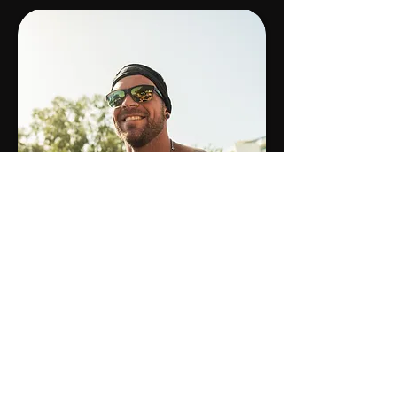
Du bist nur eine Entscheidung
davon entfernt, die beste Version
von dir selbst zu werden
– fang jetzt an!
Fabian Nießl